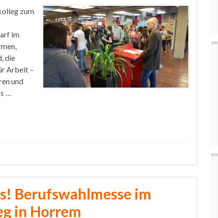
kolleg zum
arf im
irmen,
, die
r Arbeit –
ren und
os …
as! Berufswahlmesse im
eg in Horrem