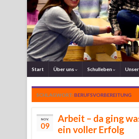
Start
Über uns
Schulleben
Unser
SCHLAGWORT:
BERUFSVORBEREITUNG
Arbeit – da ging w
NOV.
09
ein voller Erfolg