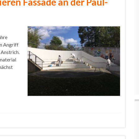
eren Fassade an der Paul-
ahre
 Angriff
 Anstrich.
material
nächst