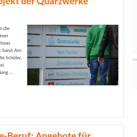
ojekt der Quarzwerke
n die
inen
etwas
t: Sand. Am
ie Schüler,
ei
llung …
e-Beruf: Angebote für