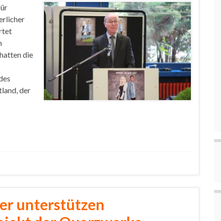
für
erlicher
rtet
n
hatten die
des
tland, der
er unterstützen