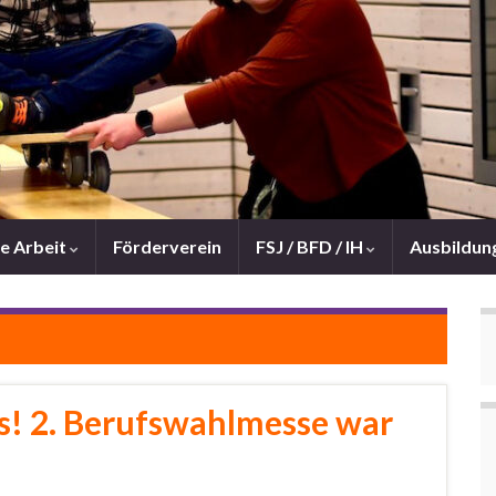
e Arbeit
Förderverein
FSJ / BFD / IH
Ausbildun
as! 2. Berufswahlmesse war