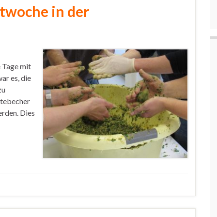
twoche in der
e Tage mit
ar es, die
zu
htebecher
erden. Dies