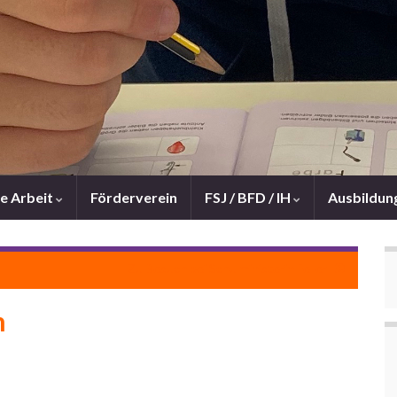
e Arbeit
Förderverein
FSJ / BFD / IH
Ausbildun
Zu Besuch bei Schulministerin Feller
m