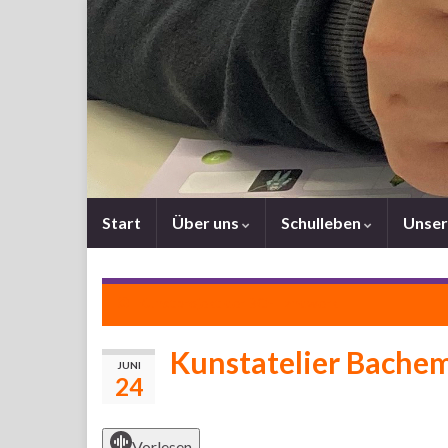
Start
Über uns
Schulleben
Unser
Kunstprojekt der BO-Handwerk
Kunstatelier Bache
JUNI
24
Vorlesen