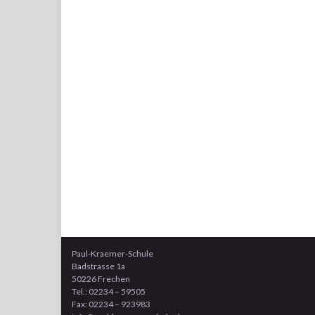
Paul-Kraemer-Schule
Badstrasse 1a
50226 Frechen
Tel.: 02234 – 59505
Fax: 02234 – 923983