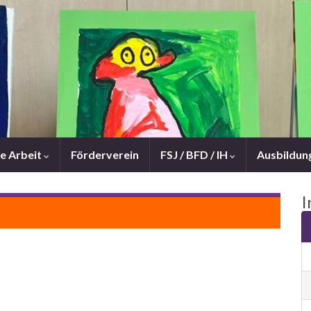
e Arbeit
Förderverein
FSJ / BFD / IH
Ausbildun
I