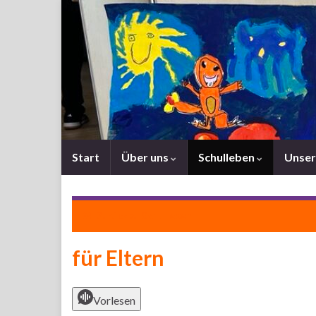
Start
Über uns
Schulleben
Unser
Zurück zu
Schulleben
für Eltern
Vorlesen