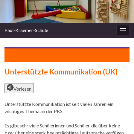
Paul-Kraemer-Schule
Navi
umsc
Zurück zu
Konzepte
Unterstützte Kommunikation (UK)
Vorlesen
Unterstützte Kommunikation ist seit vielen Jahren ein
wichtiges Thema an der PKS.
Es gibt sehr viele Schülerinnen und Schüler, die über keine
bzw. über eine stark beeinträchtigte Lautsprache verfügen.