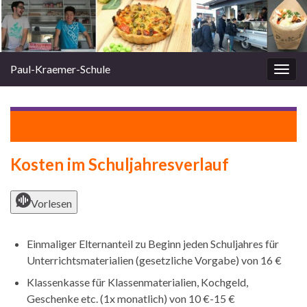
Paul-Kraemer-Schule
Navi
umsc
Zurück zu
für Eltern
Kosten im Schuljahresverlauf
Vorlesen
Einmaliger Elternanteil zu Beginn jeden Schuljahres für
Unterrichtsmaterialien (gesetzliche Vorgabe) von 16 €
Klassenkasse für Klassenmaterialien, Kochgeld,
Geschenke etc. (1x monatlich) von 10 €-15 €