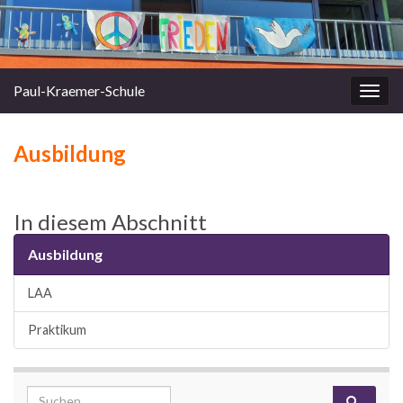
Paul-Kraemer-Schule
Navi
umsc
Ausbildung
In diesem Abschnitt
Ausbildung
LAA
Praktikum
Search for: