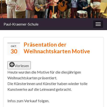
Paul-Kraemer-Schule
Navi
umsc
Präsentation der
OKT.
30
Weihnachtskarten Motive
Vorlesen
Heute wurden die Motive für die diesjährigen
Weihnachtskarten präsentiert.
Die Künsterinnen und Künstler haben wieder tolle
Kunstwerke auf die Leinwand gebracht.
Infos zum Verkauf folgen.