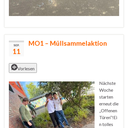
MO1 – Müllsammelaktion
SEP.
11
Vorlesen
Nächste
Woche
starten
erneut die
„Offenen
Türen“!Ei
n tolles