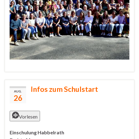
Infos zum Schulstart
AUG.
26
Vorlesen
Einschulung Habbelrath