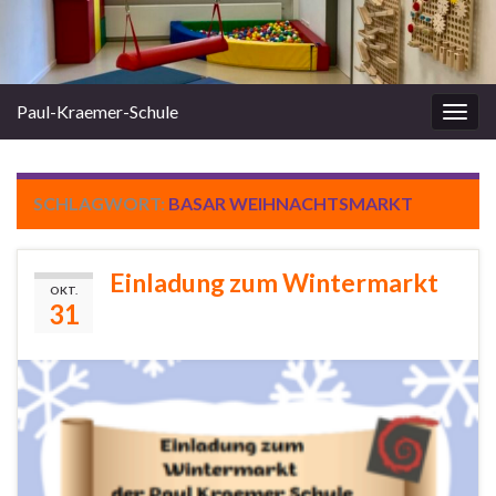
Paul-Kraemer-Schule
Navi
umsc
SCHLAGWORT:
BASAR WEIHNACHTSMARKT
Einladung zum Wintermarkt
OKT.
31