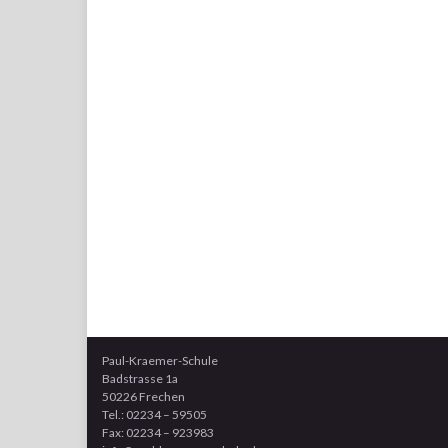
Paul-Kraemer-Schule
Badstrasse 1a
50226 Frechen
Tel.: 02234 – 59505
Fax: 02234 – 923983