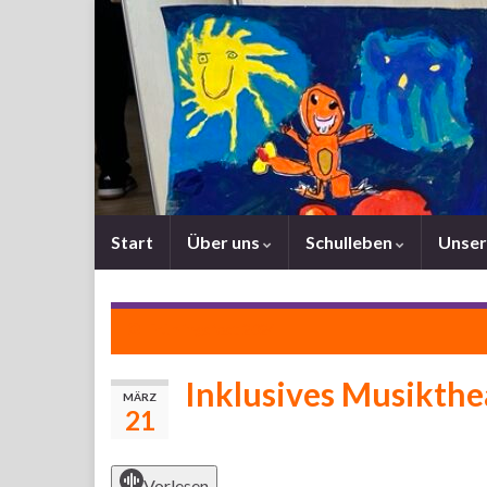
Start
Über uns
Schulleben
Unser
Frühlingsfest 2024
Inklusives Musikthe
MÄRZ
21
Vorlesen