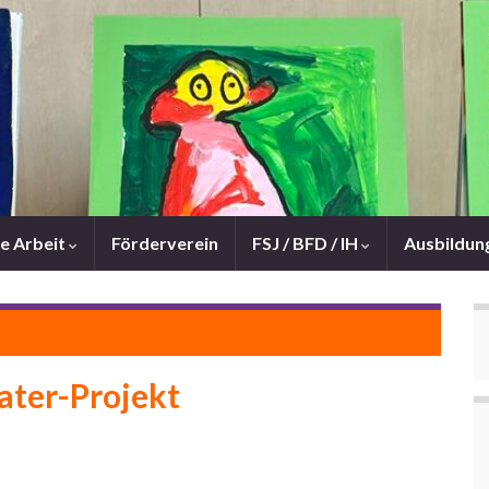
e Arbeit
Förderverein
FSJ / BFD / IH
Ausbildun
Am 21.März ist Welt-Down-Syndrom-Tag
ater-Projekt