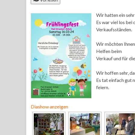
Wir hatten ein seh
Es war viel los b
Verkaufsständen.
Wir möchten Ihnen r
Helfen beim
Verkauf und für di
Wir hoffen sehr, da
Es tat einfach gut
feiern.
Diashow anzeigen