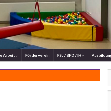
e Arbeit
Förderverein
FSJ / BFD / IH
Ausbildun
Inklusives Musiktheater-Projekt