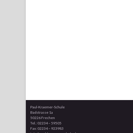
Paul-Kraemer-Schule
Badstrasse 1a
50226 Frechen
Tel.: 02234 – 59505
Fax: 02234 – 923983