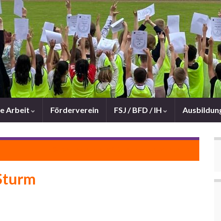
e Arbeit
Förderverein
FSJ / BFD / IH
Ausbildun
Superhelden der MO2 im Land der Muster
Sturm