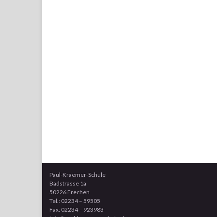
Paul-Kraemer-Schule
Badstrasse 1a
50226 Frechen
Tel.: 02234 – 59505
Fax: 02234 – 923983