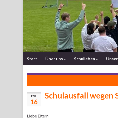
Start
Über uns
Schulleben
Unser
Schulhund
Schulausfall wegen 
FEB.
16
Liebe Eltern,