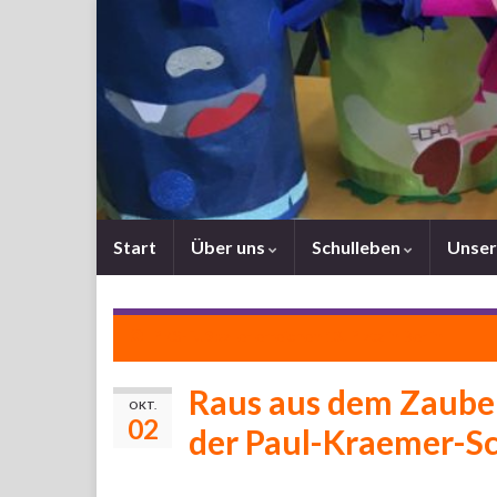
Start
Über uns
Schulleben
Unser
PKS-Fußballer erreichen 13. Platz in Berlin
Raus aus dem Zauber
OKT.
02
der Paul-Kraemer-S