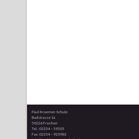
Paul-Kraemer-Schule
Badstrasse 1a
50226 Frechen
Tel.: 02234 – 59505
Fax: 02234 – 923983