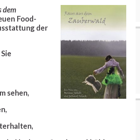
s dem
euen Food-
sstattung der
 Sie
lm sehen,
n,
terhalten,