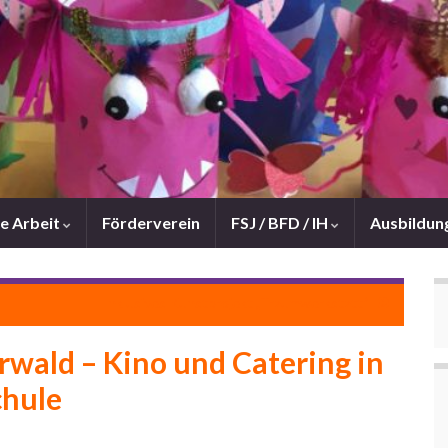
e Arbeit
Förderverein
FSJ / BFD / IH
Ausbildun
Inklusives Kunstprojekt „Traumwerkstatt“
wald – Kino und Catering in
chule