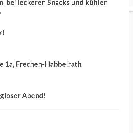
, bei leckeren Snacks und kühlen
.
k!
e 1a, Frechen-Habbelrath
ngloser Abend!