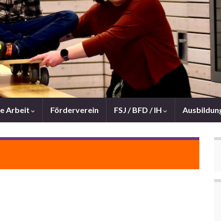
e Arbeit
Förderverein
FSJ / BFD / IH
Ausbildun
Malaktion und Ausstellung anlässlich der
Materialspende durch die Firma Colart