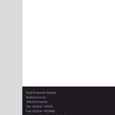
Paul-Kraemer-Schule
Badstrasse 1a
50226 Frechen
Tel.: 02234 – 59505
Fax: 02234 – 923983