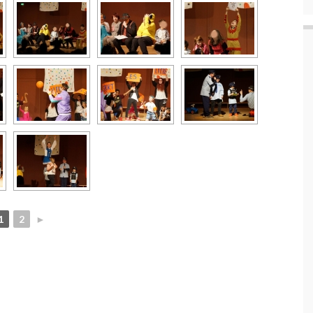
1
2
►