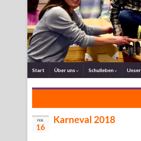
Start
Über uns
Schulleben
Unser
Werbefläche zu vermieten – Sponsoren gesucht!
Karneval 2018
FEB.
16