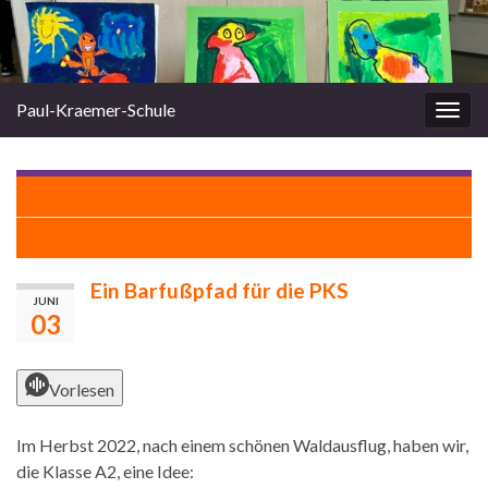
Paul-Kraemer-Schule
Navi
umsc
Klassik Konzert an der PKS
Kennenlernnachmittag Einschulungskinder
Ein Barfußpfad für die PKS
JUNI
03
Vorlesen
Im Herbst 2022, nach einem schönen Waldausflug, haben wir,
die Klasse A2, eine Idee: