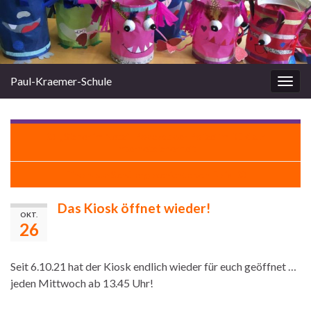
Paul-Kraemer-Schule
Navi
umsc
„Sicher im Netz“- Podcast der Polizei im REK zur
Internetsicherheit
Eine neue Schülergeschichte von Felix
Das Kiosk öffnet wieder!
OKT.
26
Seit 6.10.21 hat der Kiosk endlich wieder für euch geöffnet …
jeden Mittwoch ab 13.45 Uhr!