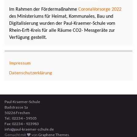
Im Rahmen der Fördermaßnahme
CoronaVorsorge 2022
des Ministeriums für Heimat, Kommunales, Bau und
Digitalisierung wurden der Paul-Kraemer-Schule vom
Rhein-Erft-Kreis für alle Räume CO2- Messgeräte zur
Verfügung gestellt.
Impressum
Datenschutzerklärung
Paul-Kraemer-Schule
Badstrasse 1a
50226 Frechen
Tel.: 02234 – 59505
Fax: 02234 – 923983
info@paul-kraemer-schule.de
Gemacht mit
von
Graphene Themes
.