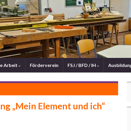
e Arbeit
Förderverein
FSJ / BFD / IH
Ausbildun
Sparda Spendenwahl 2023
ng „Mein Element und ich“