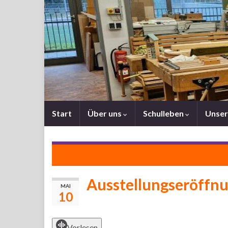
Start
Über uns
Schulleben
Unser
Neuer Standort in Bachem bezogen
Ausstellungseröffnu
MAI
10
Vorlesen