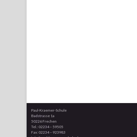
Paul-Kraemer-Schule
Badstrasse 1a
50226 Frechen
Tel.: 02234 – 59505
Fax: 02234 – 923983